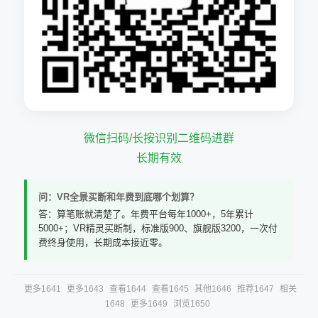
微信扫码/长按识别二维码进群
长期有效
问：VR全景买断和年费到底哪个划算？
答：算笔账就清楚了。年费平台每年1000+，5年累计
5000+；VR精灵买断制，标准版900、旗舰版3200，一次付
费终身使用，长期成本接近零。
更多1641
更多1643
查看1644
查看1645
其他1646
推荐1647
相关
1648
更多1649
浏览1650