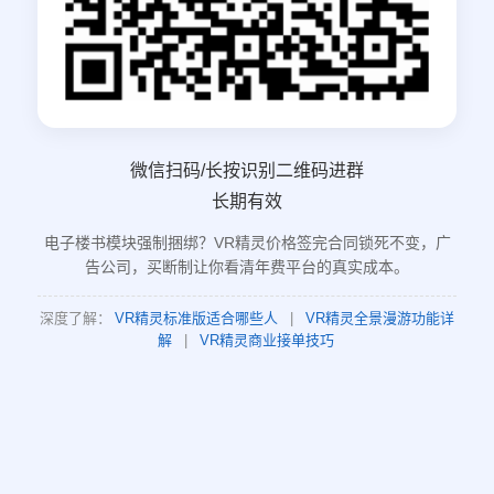
微信扫码/长按识别二维码进群
长期有效
电子楼书模块强制捆绑？VR精灵价格签完合同锁死不变，广
告公司，买断制让你看清年费平台的真实成本。
深度了解：
VR精灵标准版适合哪些人
|
VR精灵全景漫游功能详
解
|
VR精灵商业接单技巧