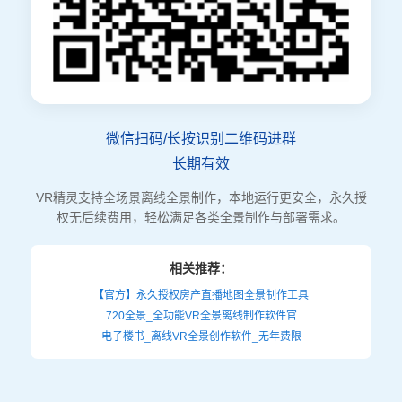
微信扫码/长按识别二维码进群
长期有效
VR精灵支持全场景离线全景制作，本地运行更安全，永久授
权无后续费用，轻松满足各类全景制作与部署需求。
相关推荐：
【官方】永久授权房产直播地图全景制作工具
720全景_全功能VR全景离线制作软件官
电子楼书_离线VR全景创作软件_无年费限