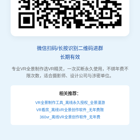
微信扫码/长按识别二维码进群
长期有效
专业VR全景制作选VR精灵，一次买断永久使用，不绑年费不
限次数，适合摄影师、设计公司与涉密单位。
相关推荐：
VR全景制作工具_离线永久授权_全景漫游
VR看房_离线VR全景创作软件_无年费限
360vr_离线VR全景创作软件_无年费